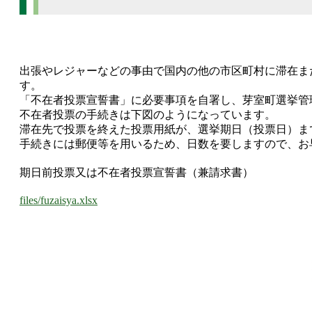
出張やレジャーなどの事由で国内の他の市区町村に滞在ま
す。
「不在者投票宣誓書」に必要事項を自署し、芽室町選挙管
不在者投票の手続きは下図のようになっています。
滞在先で投票を終えた投票用紙が、選挙期日（投票日）ま
手続きには郵便等を用いるため、日数を要しますので、お
期日前投票又は不在者投票宣誓書（兼請求書）
files/fuzaisya.xlsx