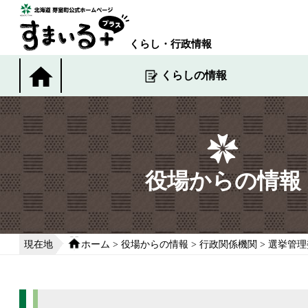
本
文
へ
くらし・行政情報
移
動
くらしの情報
す
る
役場からの情報
現在地
ホーム
>
役場からの情報
>
行政関係機関
>
選挙管理