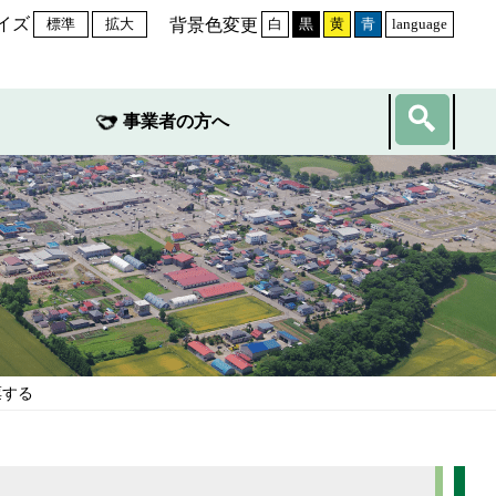
イズ
背景色変更
標準
拡大
白
黒
黄
青
language
事業者の方へ
票する