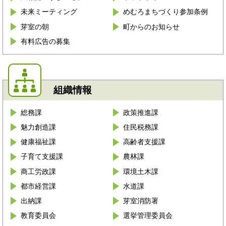
未来ミーティング
めむろまちづくり参加条例
芽室の朝
町からのお知らせ
有料広告の募集
組織情報
総務課
政策推進課
魅力創造課
住民税務課
健康福祉課
高齢者支援課
子育て支援課
農林課
商工労政課
環境土木課
都市経営課
水道課
出納課
芽室消防署
教育委員会
選挙管理委員会