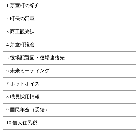
1.芽室町の紹介
2.町長の部屋
3.商工観光課
4.芽室町議会
5.役場配置図・役場連絡先
6.未来ミーティング
7.ホットボイス
8.職員採用情報
9.国民年金（受給）
10.個人住民税