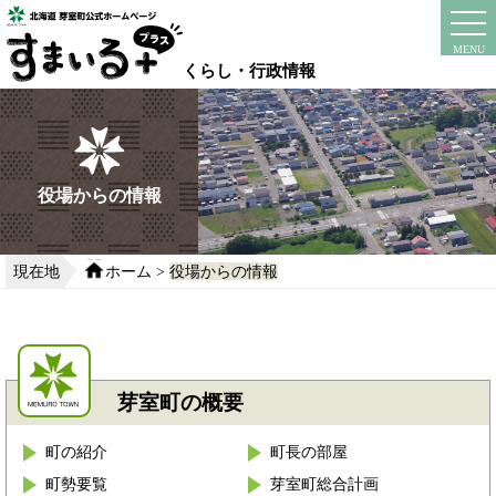
本
文
instagram
facebook
MENU
へ
くらし・行政情報
移
動
す
る
役場からの情報
現在地
ホーム
>
役場からの情報
芽室町の概要
町の紹介
町長の部屋
町勢要覧
芽室町総合計画