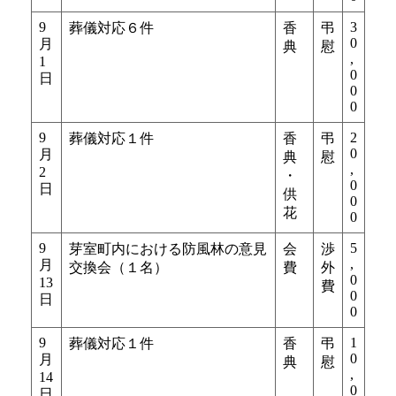
9
3
葬儀対応６件
香
弔
0
月
典
慰
,
1
0
日
0
0
9
2
葬儀対応１件
香
弔
0
月
典
慰
,
2
・
0
日
供
0
花
0
9
5
芽室町内における防風林の意見
会
渉
,
月
交換会（１名）
費
外
0
13
費
0
日
0
9
1
葬儀対応１件
香
弔
0
月
典
慰
,
14
0
日