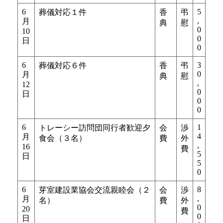
6
5
葬儀対応１件
香
弔
,
月
典
慰
0
10
0
日
0
6
3
葬儀対応６件
香
弔
0
月
典
慰
,
12
0
日
0
0
6
1
トレーシー訪問団同行者歓迎夕
会
渉
4
月
食会（３名）
費
外
,
16
費
5
日
5
0
6
8
芽室建設業協会交流親睦会（２
会
渉
,
月
名）
費
外
0
20
費
0
日