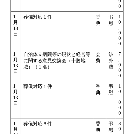
0
0
1
1
葬儀対応１件
香
弔
0
月
典
慰
,
13
0
日
0
0
1
7
自治体立病院等の現状と経営等
会
渉
,
月
に関する意見交換会（十勝地
費
外
0
13
域）（１名）
費
0
日
0
1
1
葬儀対応１件
香
弔
0
月
典
慰
,
13
0
日
0
0
1
3
葬儀対応６件
香
弔
0
月
典
慰