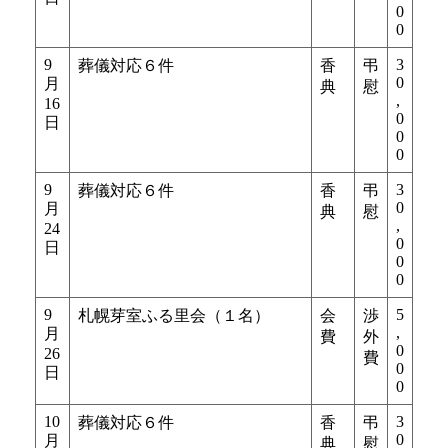
0
0
9
3
葬儀対応６件
香
弔
0
月
典
慰
,
16
0
日
0
0
9
3
葬儀対応６件
香
弔
0
月
典
慰
,
24
0
日
0
0
9
5
札幌芽室ふる里会（１名）
会
渉
,
月
費
外
0
26
費
0
日
0
10
3
葬儀対応６件
香
弔
0
月
典
慰