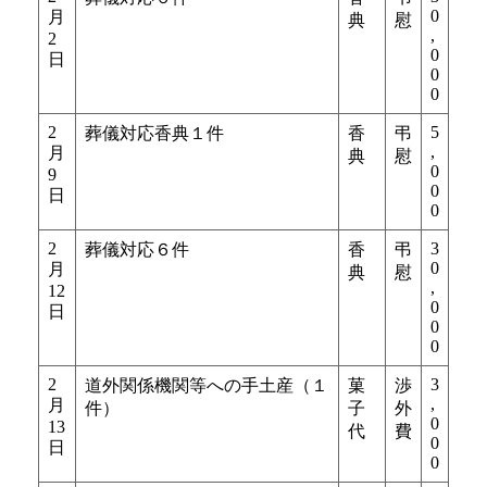
0
月
典
慰
,
2
0
日
0
0
2
5
葬儀対応香典１件
香
弔
,
月
典
慰
0
9
0
日
0
2
3
葬儀対応６件
香
弔
0
月
典
慰
,
12
0
日
0
0
2
3
道外関係機関等への手土産（１
菓
渉
,
月
件）
子
外
0
13
代
費
0
日
0