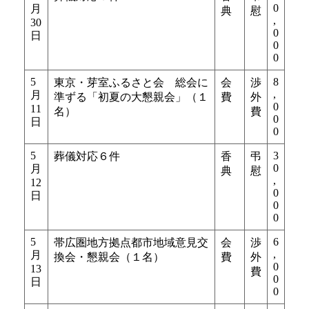
0
月
典
慰
,
30
0
日
0
0
5
8
東京・芽室ふるさと会 総会に
会
渉
,
月
準ずる「初夏の大懇親会」（１
費
外
0
11
名）
費
0
日
0
5
3
葬儀対応６件
香
弔
0
月
典
慰
,
12
0
日
0
0
5
6
帯広圏地方拠点都市地域意見交
会
渉
,
月
換会・懇親会（１名）
費
外
0
13
費
0
日
0