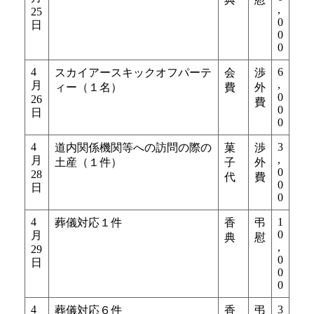
,
25
0
日
0
0
4
6
スカイアースキックオフパーテ
会
渉
,
月
ィー（１名）
費
外
0
26
費
0
日
0
4
3
道内関係機関等への訪問の際の
菓
渉
,
月
土産（１件）
子
外
0
28
代
費
0
日
0
4
1
葬儀対応１件
香
弔
0
月
典
慰
,
29
0
日
0
0
4
3
葬儀対応６件
香
弔