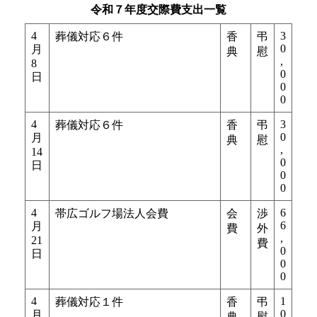
令和７年度交際費支出一覧
4
3
葬儀対応６件
香
弔
0
月
典
慰
,
8
0
日
0
0
4
3
葬儀対応６件
香
弔
0
月
典
慰
,
14
0
日
0
0
4
6
帯広ゴルフ場法人会費
会
渉
6
月
費
外
,
21
費
0
日
0
0
4
1
葬儀対応１件
香
弔
0
月
典
慰