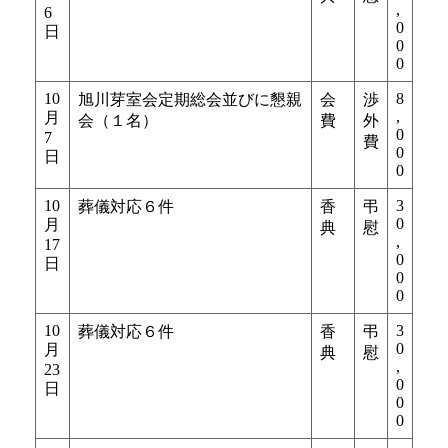
,
6
0
日
0
0
10
8
旭川芽室会定期総会並びに懇親
会
渉
,
月
会（１名）
費
外
0
7
費
0
日
0
10
3
葬儀対応６件
香
弔
0
月
典
慰
,
17
0
日
0
0
10
3
葬儀対応６件
香
弔
0
月
典
慰
,
23
0
日
0
0