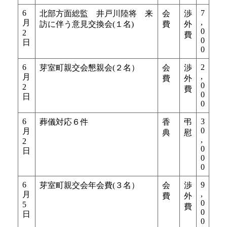
6
7
北部方面総監 井戸川陸将 来
会
渉
,
月
訪に伴う意見交換会(１名)
費
外
0
2
費
0
日
0
6
2
芽室町親交会懇親会(２名）
会
渉
,
月
費
外
0
2
費
0
日
0
6
3
葬儀対応６件
香
弔
0
月
典
慰
,
2
0
日
0
0
6
9
芽室町親交会年会費(３名）
会
渉
,
月
費
外
0
5
費
0
日
0