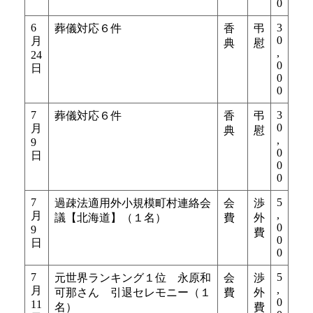
0
6
3
葬儀対応６件
香
弔
0
月
典
慰
,
24
0
日
0
0
7
3
葬儀対応６件
香
弔
0
月
典
慰
,
9
0
日
0
0
7
5
過疎法適用外小規模町村連絡会
会
渉
,
月
議【北海道】（１名）
費
外
0
9
費
0
日
0
7
5
元世界ランキング１位 永原和
会
渉
,
月
可那さん 引退セレモニー（１
費
外
0
11
名）
費