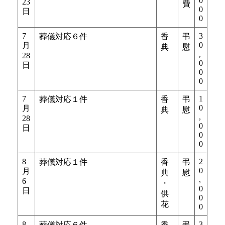
0
23
費
0
日
0
7
3
葬儀対応６件
香
弔
0
月
典
慰
,
28
0
日
0
0
7
1
葬儀対応１件
香
弔
0
月
典
慰
,
28
0
日
0
0
8
2
葬儀対応１件
香
弔
0
月
典
慰
,
6
・
0
日
供
0
花
0
8
3
葬儀対応６件
香
弔