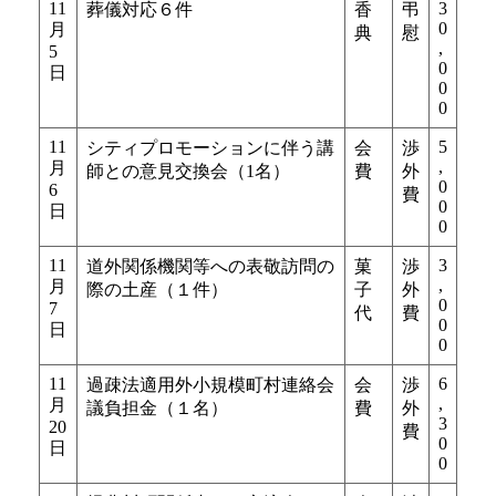
11
3
葬儀対応６件
香
弔
0
月
典
慰
,
5
0
日
0
0
11
5
シティプロモーションに伴う講
会
渉
,
月
師との意見交換会（1名）
費
外
0
6
費
0
日
0
11
3
道外関係機関等への表敬訪問の
菓
渉
,
月
際の土産（１件）
子
外
0
7
代
費
0
日
0
11
6
過疎法適用外小規模町村連絡会
会
渉
,
月
議負担金（１名）
費
外
3
20
費
0
日
0