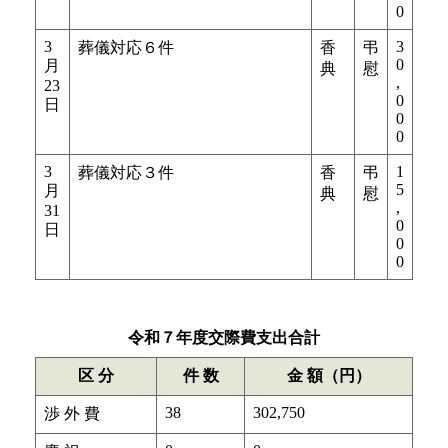
0
3
3
葬儀対応６件
香
弔
0
月
典
慰
,
23
0
日
0
0
3
1
葬儀対応３件
香
弔
5
月
典
慰
,
31
0
日
0
0
令和７年度交際費支出合計
区 分
件 数
金 額（円）
38
302,750
渉 外 費