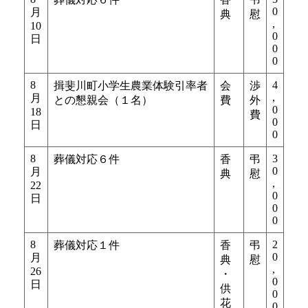
0
月
典
慰
,
10
0
日
0
0
8
4
揖斐川町小学生農業体験引率者
会
渉
,
月
との懇親会（１名）
費
外
0
18
費
0
日
0
8
3
葬儀対応６件
香
弔
0
月
典
慰
,
22
0
日
0
0
8
2
葬儀対応１件
香
弔
0
月
典
慰
,
26
・
0
日
供
0
花
0