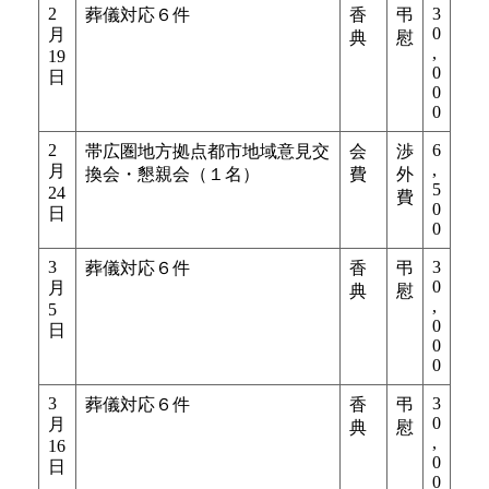
2
3
葬儀対応６件
香
弔
0
月
典
慰
,
19
0
日
0
0
2
6
帯広圏地方拠点都市地域意見交
会
渉
,
月
換会・懇親会（１名）
費
外
5
24
費
0
日
0
3
3
葬儀対応６件
香
弔
0
月
典
慰
,
5
0
日
0
0
3
3
葬儀対応６件
香
弔
0
月
典
慰
,
16
0
日
0