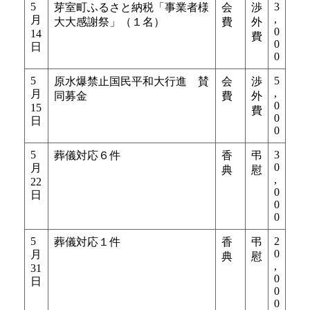
5
3
芽室町ふるさと納税「事業者様
会
渉
,
月
大大感謝祭」（１名）
費
外
0
14
費
0
日
0
5
5
原水爆禁止国民平和大行進 賛
会
渉
,
月
同募金
費
外
0
15
費
0
日
0
5
3
葬儀対応６件
香
弔
0
月
典
慰
,
22
0
日
0
0
5
2
葬儀対応１件
香
弔
0
月
典
慰
,
31
0
日
0
0