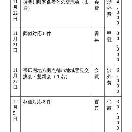
11
4
揖斐川町関係者との交流会（１
会
渉
,
月
名）
費
外
0
22
費
0
日
0
11
3
葬儀対応６件
香
弔
0
月
典
慰
,
21
0
日
0
0
11
6
帯広圏地方拠点都市地域意見交
会
渉
,
月
換会・懇親会（１名）
費
外
0
27
費
0
日
0
12
3
葬儀対応６件
香
弔
0
月
典
慰
,
5
0
日
0
0