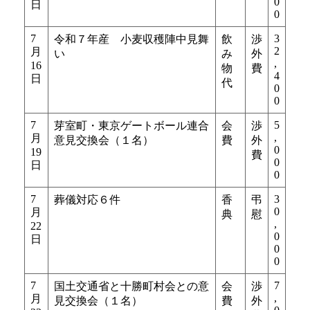
0
日
0
7
3
令和７年産 小麦収穫陣中見舞
飲
渉
2
月
い
み
外
,
16
物
費
4
日
代
0
0
7
5
芽室町・東京ゲートボール連合
会
渉
,
月
意見交換会（１名）
費
外
0
19
費
0
日
0
7
3
葬儀対応６件
香
弔
0
月
典
慰
,
22
0
日
0
0
7
7
国土交通省と十勝町村会との意
会
渉
,
月
見交換会（１名）
費
外