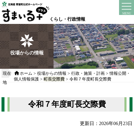
本
文
instagram
facebook
MENU
へ
くらし・行政情報
移
動
す
る
役場からの情報
現在
ホーム
>
役場からの情報
>
行政・施策・計画
>
情報公開・
個人情報保護
>
町長交際費
> 令和７年度町長交際費
地
令和７年度町長交際費
更新日：2026年06月23日