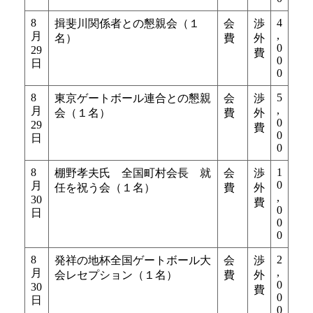
8
4
揖斐川関係者との懇親会（１
会
渉
,
月
名）
費
外
0
29
費
0
日
0
8
5
東京ゲートボール連合との懇親
会
渉
,
月
会（１名）
費
外
0
29
費
0
日
0
8
1
棚野孝夫氏 全国町村会長 就
会
渉
0
月
任を祝う会（１名）
費
外
,
30
費
0
日
0
0
8
2
発祥の地杯全国ゲートボール大
会
渉
,
月
会レセプション（１名）
費
外
0
30
費
0
日
0