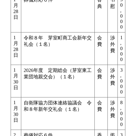
0
月
典
慰
,
28
0
日
0
0
1
1
令和８年 芽室町商工会新年交
会
渉
,
月
礼会（１名）
費
外
0
28
費
0
日
0
1
3
2026年度 定期総会（芽室東工
会
渉
,
月
業団地親交会）（１名）
費
外
0
30
費
0
日
0
1
8
自衛隊協力団体連絡協議会 令
会
渉
,
月
和８年新年交礼会（１名）
費
外
0
30
費
0
日
0
2
3
葬儀対応６件
香
弔