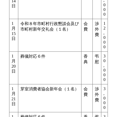
,
14
0
日
0
0
1
1
令和８年市町村行政懇談会及び
会
渉
2
月
市町村新年交礼会（１名）
費
外
,
15
費
0
日
0
0
1
3
葬儀対応６件
香
弔
0
月
典
慰
,
20
0
日
0
0
1
3
芽室消費者協会新年会（１名）
会
渉
,
月
費
外
0
21
費
0
日
0
1
3
葬儀対応６件
香
弔