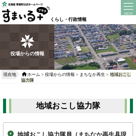
本
文
instagram
facebook
MENU
へ
くらし・行政情報
移
動
す
る
役場からの情報
現在地
ホーム
>
役場からの情報
>
まちなか再生
>
地域おこし
協力隊
地域おこし協力隊
地域おこし協力隊員（まちなか再生具現