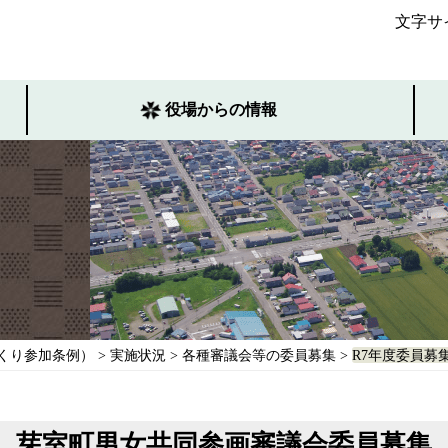
文字サ
役場からの情報
くり参加条例）
>
実施状況
>
各種審議会等の委員募集
>
R7年度委員募
芽室町男女共同参画審議会委員募集