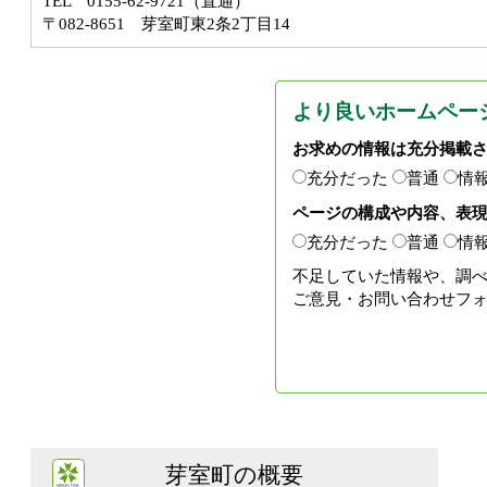
TEL 0155-62-9721（直通）
〒082-8651 芽室町東2条2丁目14
より良いホームペー
お求めの情報は充分掲載
充分だった
普通
情
ページの構成や内容、表
充分だった
普通
情
不足していた情報や、調
ご意見・お問い合わせフ
芽室町の概要