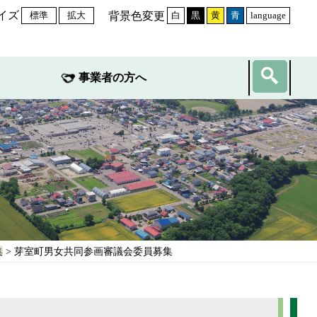
イズ
背景色変更
標準
拡大
白
黒
黄
青
language
事業者の方へ
集
> 芽室町男女共同参画審議会委員募集