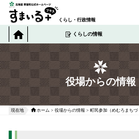
本
文
へ
くらし・行政情報
移
動
くらしの情報
す
る
役場からの情報
現在地
ホーム
>
役場からの情報
>
町民参加（めむろまちづ