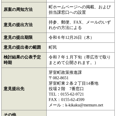
町ホームページへの掲載、および
原案の周知方法
担当課窓口への設置
持参、郵便、FAX、メールのいず
意見の提出方法
れかの方法による
意見の提出期限
令和６年12月26日（木）
意見の提出者の範囲
町民
検討結果の公表予定
令和７年１月下旬（帯広市で取り
時期
まとめて公開されます。）
芽室町政策推進課
〒082-8651
芽室町東２条２丁目14番地
意見提出先
役場２階 7番窓口
TEL：0155-62-9721
FAX：0155-62-4599
メール：k-kikaku@memuro.net
その他