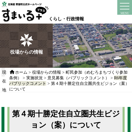
本
文
instagram
facebook
MENU
へ
くらし・行政情報
移
動
す
る
役場からの情報
現
ホーム
>
役場からの情報
>
町民参加（めむろまちづくり参加
条例）
>
実施状況
>
意見募集（パブリックコメント）
>
R6年度
在
パブリックコメント
> 第４期十勝定住自立圏共生ビジョン（案）
について
地
第４期十勝定住自立圏共生ビジ
ョン（案）について