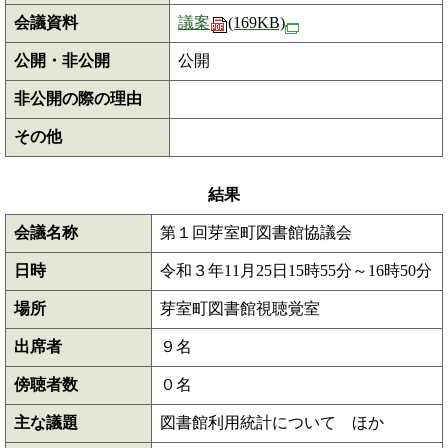
会議資料
議案
(169KB)
公開・非公開
公開
非公開の際の理由
その他
結果
会議名称
第１回芽室町図書館協議会
日時
令和３年11月25日15時55分～16時50分
場所
芽室町図書館視聴覚室
出席者
９名
傍聴者数
０名
主な議題
図書館利用統計について ほか