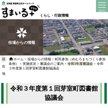
本
文
instagram
facebook
MENU
へ
くらし・行政情報
移
動
す
る
役場からの情報
現
ホーム
>
役場からの情報
>
町民参加（めむろまちづくり参加
条例）
>
実施状況
>
審議会のご案内
>
令和3年度審議会
> 令和
在
３年度第１回芽室町図書館協議会
地
令和３年度第１回芽室町図書館
協議会