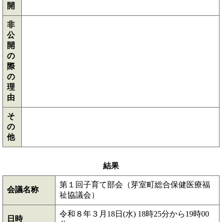
開
非
公
開
の
際
の
理
由
そ
の
他
結果
第１回子育て部会（芽室町総合保健医療福
会議名称
祉協議会）
令和８年３月18日(水) 18時25分から19時00
日時