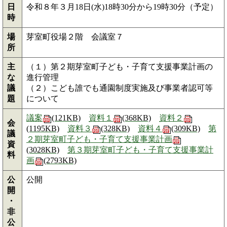
日
令和８年３月18日(水)18時30分から19時30分（予定）
時
場
芽室町役場２階 会議室７
所
主
（１）第２期芽室町子ども・子育て支援事業計画の
な
進行管理
議
（２）こども誰でも通園制度実施及び事業者認可等
題
について
議案
(121KB)
資料１
(368KB)
資料２
会
(1195KB)
資料３
(328KB)
資料４
(309KB)
第
議
２期芽室町子ども・子育て支援事業計画
資
(3028KB)
第３期芽室町子ども・子育て支援事業計
料
画
(2793KB)
公
公開
開
・
非
公