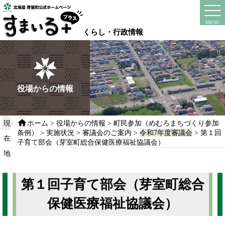
本
文
instagram
facebook
MENU
へ
くらし・行政情報
移
動
す
る
役場からの情報
現
ホーム
>
役場からの情報
>
町民参加（めむろまちづくり参加
条例）
>
実施状況
>
審議会のご案内
>
令和7年度審議会
> 第１回
在
子育て部会（芽室町総合保健医療福祉協議会）
地
第１回子育て部会（芽室町総合
保健医療福祉協議会）