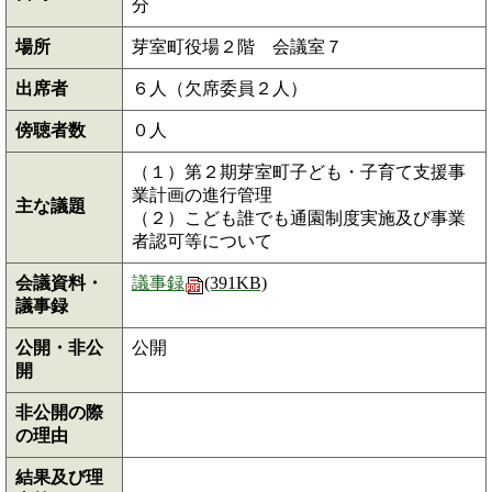
分
場所
芽室町役場２階 会議室７
出席者
６人（欠席委員２人）
傍聴者数
０人
（１）第２期芽室町子ども・子育て支援事
業計画の進行管理
主な議題
（２）こども誰でも通園制度実施及び事業
者認可等について
会議資料・
議事録
(391KB)
議事録
公開・非公
公開
開
非公開の際
の理由
結果及び理