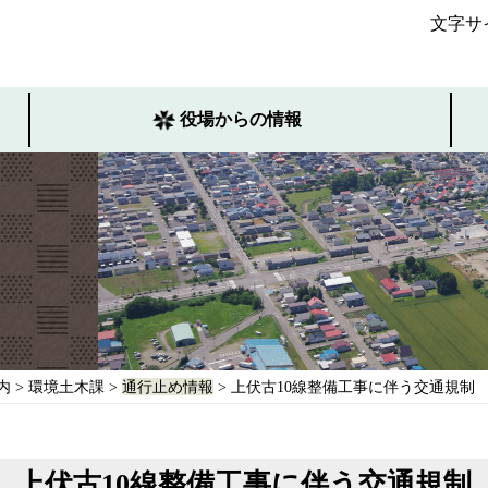
文字サ
役場からの情報
内
>
環境土木課
>
通行止め情報
> 上伏古10線整備工事に伴う交通規制
上伏古10線整備工事に伴う交通規制