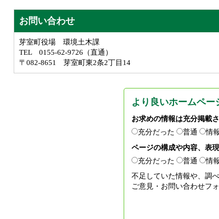
お問い合わせ
芽室町役場 環境土木課
TEL 0155-62-9726（直通）
〒082-8651 芽室町東2条2丁目14
より良いホームペー
お求めの情報は充分掲載
充分だった
普通
情
ページの構成や内容、表
充分だった
普通
情
不足していた情報や、調
ご意見・お問い合わせフ