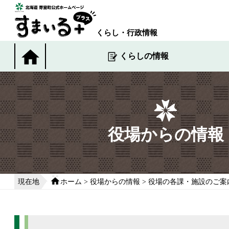
本
文
へ
くらし・行政情報
移
動
くらしの情報
す
る
役場からの情報
現在地
ホーム
>
役場からの情報
>
役場の各課・施設のご案