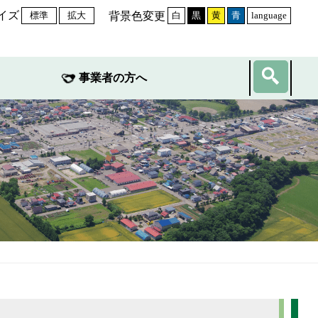
イズ
背景色変更
標準
拡大
白
黒
黄
青
language
事業者の方へ