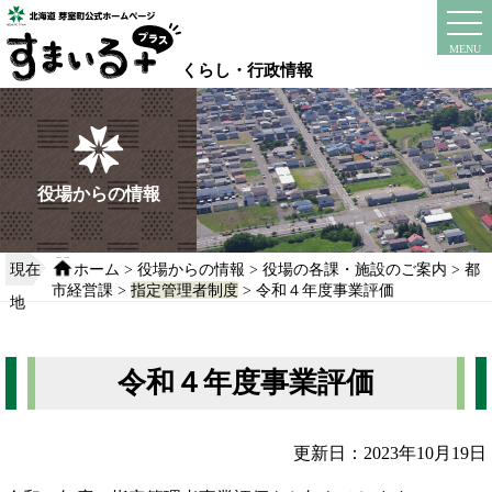
本
文
instagram
facebook
MENU
へ
くらし・行政情報
移
動
す
る
役場からの情報
現在
ホーム
>
役場からの情報
>
役場の各課・施設のご案内
>
都
市経営課
>
指定管理者制度
> 令和４年度事業評価
地
令和４年度事業評価
更新日：2023年10月19日