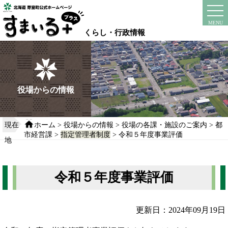
本
文
instagram
facebook
MENU
へ
くらし・行政情報
移
動
す
る
役場からの情報
現在
ホーム
>
役場からの情報
>
役場の各課・施設のご案内
>
都
市経営課
>
指定管理者制度
> 令和５年度事業評価
地
令和５年度事業評価
更新日：2024年09月19日