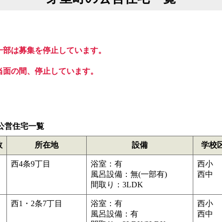
一部は募集を停止しています。
当面の間、停止しています。
公営住宅一覧
数
所在地
設備
学校
西4条9丁目
浴室：有
西小
風呂設備：無(一部有)
西中
間取り：3LDK
西1・2条7丁目
浴室：有
西小
風呂設備：有
西中