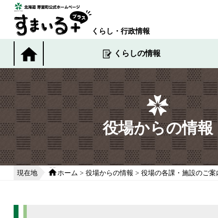
本
文
へ
くらし・行政情報
移
動
くらしの情報
す
る
役場からの情報
現在地
ホーム
>
役場からの情報
>
役場の各課・施設のご案