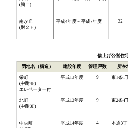
(簡二)
32
南が丘
平成4年度～平成7年度
(耐２Ｆ)
借上げ公営住
団地名（構造）
建設年度
管理戸数
所在
9
栄町
平成13年度
東1条1
(中耐4F)
エレベーター付
9
北町
平成13年度
東2条4
(中耐3F)
4
中央町
平成14年度
本通3丁