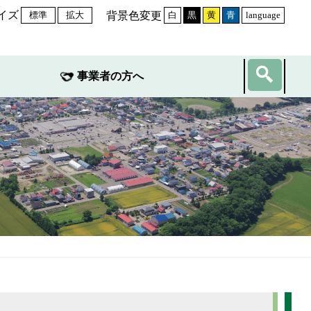
イズ
背景色変更
標準
拡大
白
黒
黄
青
language
事業者の方へ