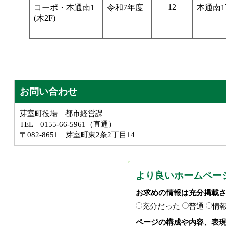
12
コーポ・本通南1
令和7年度
本通南
(木2F)
お問い合わせ
芽室町役場 都市経営課
TEL 0155-66-5961（直通）
〒082-8651 芽室町東2条2丁目14
より良いホームペー
お求めの情報は充分掲載
充分だった
普通
情
ページの構成や内容、表