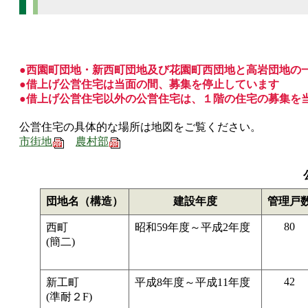
●西園町団地・
新西町団地及び花園町西団地と高岩団地の
●借上げ公営住宅は当面の間、募集を停止しています
●借上げ公営住宅以外の公営住宅は、１階の住宅の募集を
公営住宅の具体的な場所は地図をご覧ください。
市街地
農村部
団地名（構造）
建設年度
管理戸
80
西町
昭和59年度～平成2年度
(簡二)
42
新工町
平成8年度～平成11年度
(準耐２F)