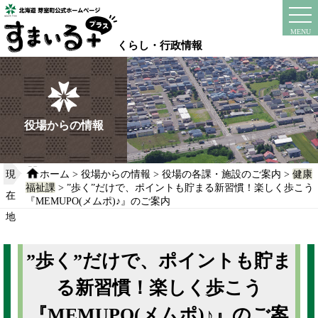
本
文
instagram
facebook
MENU
へ
くらし・行政情報
移
動
す
る
役場からの情報
現
ホーム
>
役場からの情報
>
役場の各課・施設のご案内
>
健康
福祉課
> ”歩く”だけで、ポイントも貯まる新習慣！楽しく歩こう
在
『MEMUPO(メムポ)♪』のご案内
地
”歩く”だけで、ポイントも貯ま
る新習慣！楽しく歩こう
『MEMUPO(メムポ)♪』のご案