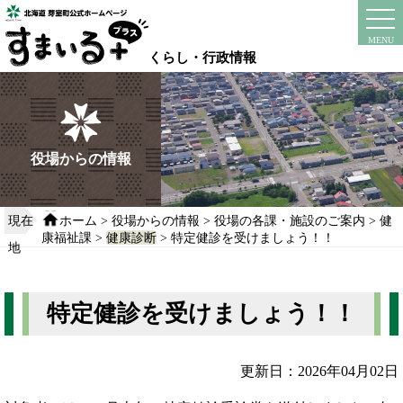
本
文
instagram
facebook
MENU
へ
くらし・行政情報
移
動
す
る
役場からの情報
現在
ホーム
>
役場からの情報
>
役場の各課・施設のご案内
>
健
康福祉課
>
健康診断
> 特定健診を受けましょう！！
地
特定健診を受けましょう！！
更新日：2026年04月02日