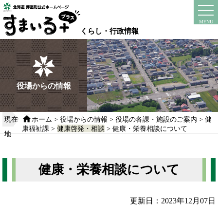
本
文
instagram
facebook
MENU
へ
くらし・行政情報
移
動
す
る
役場からの情報
現在
ホーム
>
役場からの情報
>
役場の各課・施設のご案内
>
健
康福祉課
>
健康啓発・相談
> 健康・栄養相談について
地
健康・栄養相談について
更新日：2023年12月07日