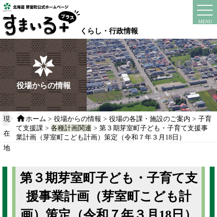
本
文
instagram
facebook
MENU
へ
くらし・行政情報
移
動
す
る
役場からの情報
現
ホーム
>
役場からの情報
>
役場の各課・施設のご案内
>
子育
て支援課
>
各種計画関連
> 第３期芽室町子ども・子育て支援事
在
業計画（芽室町こども計画）策定（令和７年３月18日）
地
第３期芽室町子ども・子育て支
援事業計画（芽室町こども計
画）策定（令和７年３月18日）