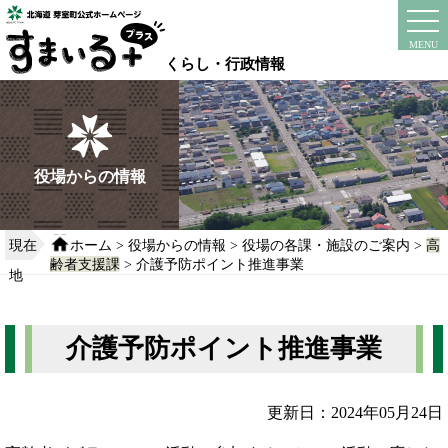
本
文
instagram
facebook
MENU
へ
くらし・行政情報
移
動
す
る
役場からの情報
現在
ホーム
>
役場からの情報
>
役場の各課・施設のご案内
>
高
齢者支援課
> 介護予防ポイント推進事業
地
介護予防ポイント推進事業
更新日：2024年05月24日