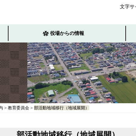
文字サ
役場からの情報
内
>
教育委員会
>
部活動地域移行（地域展開）
部活動地域移行（地域展開）