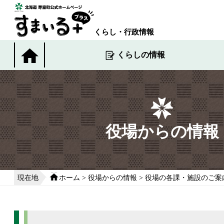
本
文
へ
くらし・行政情報
移
動
くらしの情報
す
る
役場からの情報
現在地
ホーム
>
役場からの情報
>
役場の各課・施設のご案