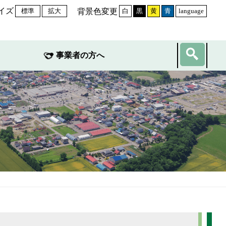
イズ
背景色変更
標準
拡大
白
黒
黄
青
language
事業者の方へ