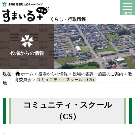
本
文
instagram
facebook
MENU
へ
くらし・行政情報
移
動
す
る
役場からの情報
現在
ホーム
>
役場からの情報
>
役場の各課・施設のご案内
>
教
育委員会
>
コミュニティ・スクール（CS）
地
コミュニティ・スクール
（CS）