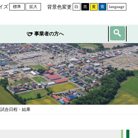
イズ
背景色変更
標準
拡大
白
黒
黄
青
language
事業者の方へ
 試合日程・結果