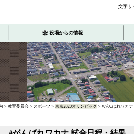
文字サ
役場からの情報
内
>
教育委員会
>
スポーツ
>
東京2020オリンピック
> #がんばれワカナ
#がんばれワカナ 試合日程・結果