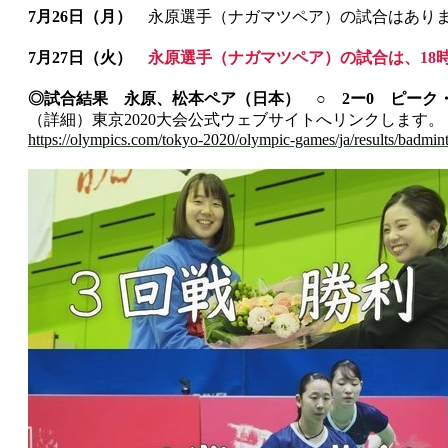
7月26日（月）
永原選手（ナガマツペア）の試合はあり
7月27日（火）
永原選手（ナガマツペア）の試合は、18
◎試合結果 永原、松本ペア（日本） ○ 2ー0 ピーク
（詳細）東京2020大会公式ウェブサイトへリンクします。
https://olympics.com/tokyo-2020/olympic-games/ja/results/badmi