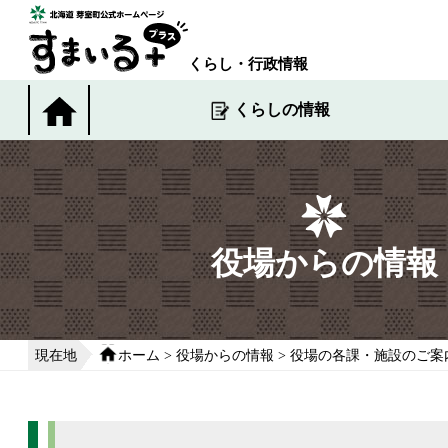
本
文
へ
くらし・行政情報
移
動
くらしの情報
す
る
役場からの情報
現在地
ホーム
>
役場からの情報
>
役場の各課・施設のご案