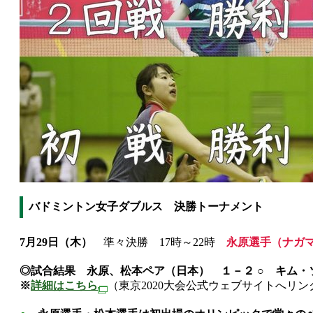
バドミントン女子ダブルス 決勝トーナメント
7月29日（木）
準々決勝 17時～22時
永原選手（ナガマ
◎試合結果 永原、松本ペア（日本） １－２ ○ キム・
※
詳細はこちら
（東京2020大会公式ウェブサイトへリン