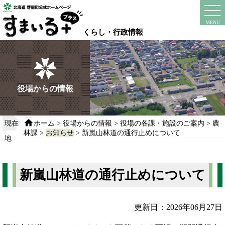
本
文
instagram
facebook
MENU
へ
くらし・行政情報
移
動
す
る
役場からの情報
現在
ホーム
>
役場からの情報
>
役場の各課・施設のご案内
>
農
林課
>
お知らせ
> 新嵐山林道の通行止めについて
地
新嵐山林道の通行止めについて
更新日：2026年06月27日