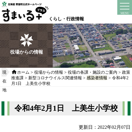
本
文
instagram
facebook
MENU
へ
くらし・行政情報
移
動
す
る
役場からの情報
現
ホーム
>
役場からの情報
>
役場の各課・施設のご案内
>
政策
推進課
>
新型コロナウイルス関連情報
>
感染者情報
> 令和4年2
在
月1日 上美生小学校
地
令和4年2月1日 上美生小学校
更新日：2022年02月07日