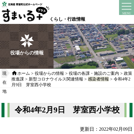
本
文
instagram
facebook
MENU
へ
くらし・行政情報
移
動
す
る
役場からの情報
現
ホーム
>
役場からの情報
>
役場の各課・施設のご案内
>
政策
推進課
>
新型コロナウイルス関連情報
>
感染者情報
> 令和4年2
在
月9日 芽室西小学校
地
令和4年2月9日 芽室西小学校
更新日：2022年02月09日