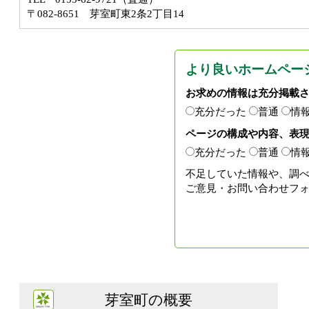
〒082-8651 芽室町東2条2丁目14
より良いホームペー
お求めの情報は充分掲載
充分だった
普通
情
ページの構成や内容、表
充分だった
普通
情
不足していた情報や、調
ご意見・お問い合わせフ
芽室町の概要