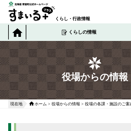
本
文
へ
くらし・行政情報
移
動
くらしの情報
す
る
役場からの情報
現在地
ホーム
>
役場からの情報
>
役場の各課・施設のご案