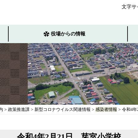
文字サ
役場からの情報
内
>
政策推進課
>
新型コロナウイルス関連情報
>
感染者情報
> 令和4
令和4年2月21日 芽室小学校