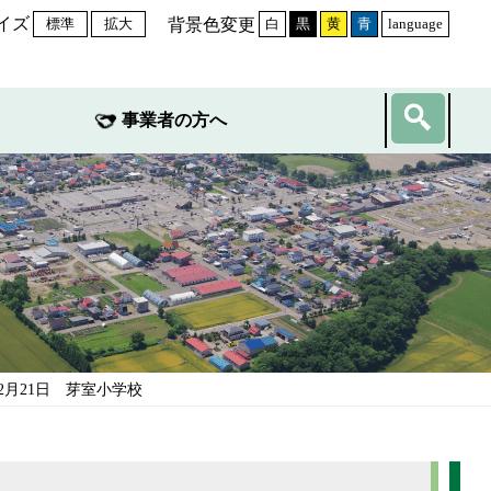
イズ
背景色変更
標準
拡大
白
黒
黄
青
language
事業者の方へ
年2月21日 芽室小学校