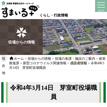
本
文
instagram
facebook
MENU
へ
くらし・行政情報
移
動
す
る
役場からの情報
現
ホーム
>
役場からの情報
>
役場の各課・施設のご案内
>
政策
推進課
>
新型コロナウイルス関連情報
>
感染者情報
> 令和4年3
在
月14日 芽室町役場職員
地
令和4年3月14日 芽室町役場職
員