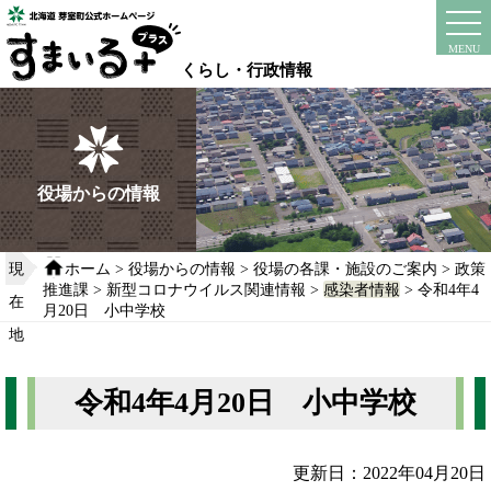
本
文
instagram
facebook
MENU
へ
くらし・行政情報
移
動
す
る
役場からの情報
現
ホーム
>
役場からの情報
>
役場の各課・施設のご案内
>
政策
推進課
>
新型コロナウイルス関連情報
>
感染者情報
> 令和4年4
在
月20日 小中学校
地
令和4年4月20日 小中学校
更新日：2022年04月20日