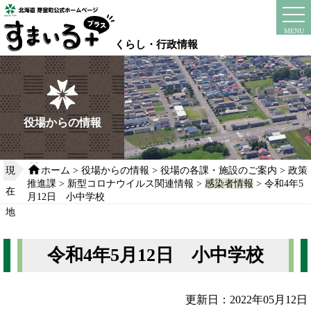
本
文
instagram
facebook
MENU
へ
くらし・行政情報
移
動
す
る
役場からの情報
現
ホーム
>
役場からの情報
>
役場の各課・施設のご案内
>
政策
推進課
>
新型コロナウイルス関連情報
>
感染者情報
> 令和4年5
在
月12日 小中学校
地
令和4年5月12日 小中学校
更新日：2022年05月12日