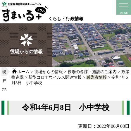
本
文
instagram
facebook
MENU
へ
くらし・行政情報
移
動
す
る
役場からの情報
現
ホーム
>
役場からの情報
>
役場の各課・施設のご案内
>
政策
推進課
>
新型コロナウイルス関連情報
>
感染者情報
> 令和4年6
在
月8日 小中学校
地
令和4年6月8日 小中学校
更新日：2022年06月08日