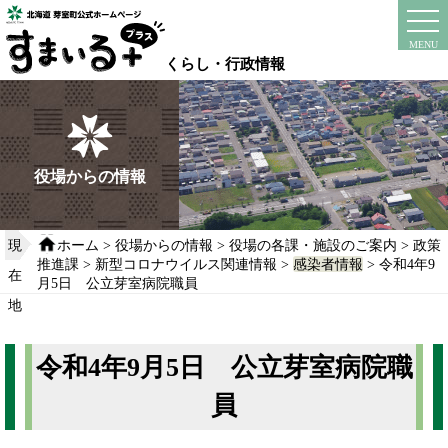
本
文
instagram
facebook
MENU
へ
くらし・行政情報
移
動
す
る
役場からの情報
現
ホーム
>
役場からの情報
>
役場の各課・施設のご案内
>
政策
推進課
>
新型コロナウイルス関連情報
>
感染者情報
> 令和4年9
在
月5日 公立芽室病院職員
地
令和4年9月5日 公立芽室病院職
員