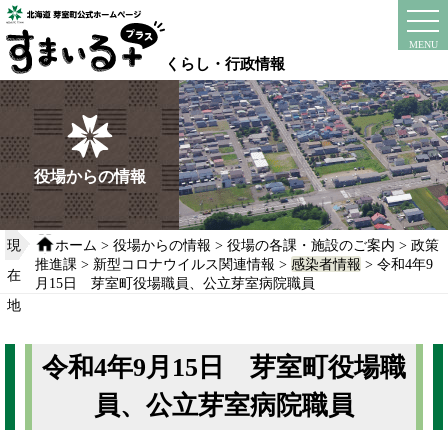
本
文
instagram
facebook
MENU
へ
くらし・行政情報
移
動
す
る
役場からの情報
現
ホーム
>
役場からの情報
>
役場の各課・施設のご案内
>
政策
推進課
>
新型コロナウイルス関連情報
>
感染者情報
> 令和4年9
在
月15日 芽室町役場職員、公立芽室病院職員
地
令和4年9月15日 芽室町役場職
員、公立芽室病院職員