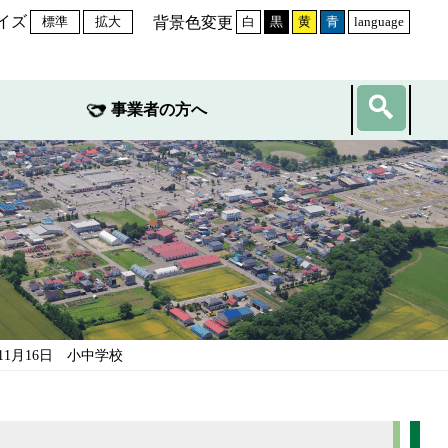
イズ
背景色変更
標準
拡大
白
黒
黄
青
language
事業者の方へ
11月16日 小中学校