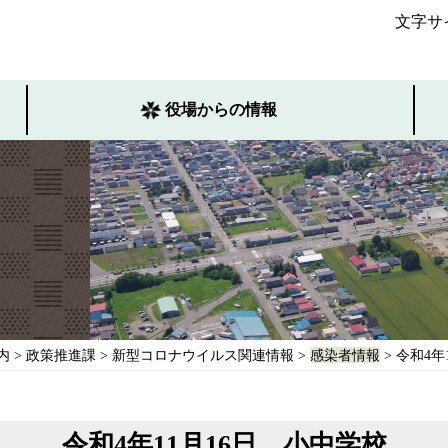
文字サ
役場からの情報
内
>
政策推進課
>
新型コロナウイルス関連情報
>
感染者情報
> 令和4年
令和4年11月16日 小中学校