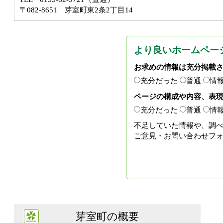
〒082-8651 芽室町東2条2丁目14
より良いホームペー
お求めの情報は充分掲載
充分だった
普通
情
ページの構成や内容、表
充分だった
普通
情
不足していた情報や、調
ご意見・お問い合わせフ
芽室町の概要