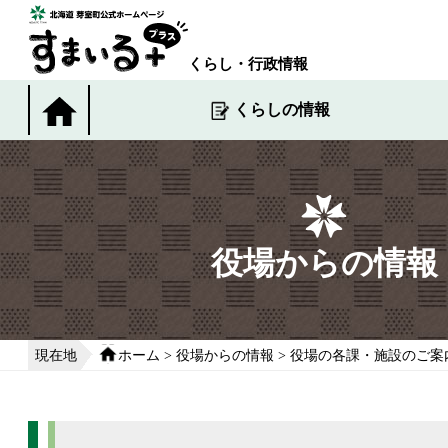
本
文
へ
くらし・行政情報
移
動
くらしの情報
す
る
役場からの情報
現在地
ホーム
>
役場からの情報
>
役場の各課・施設のご案