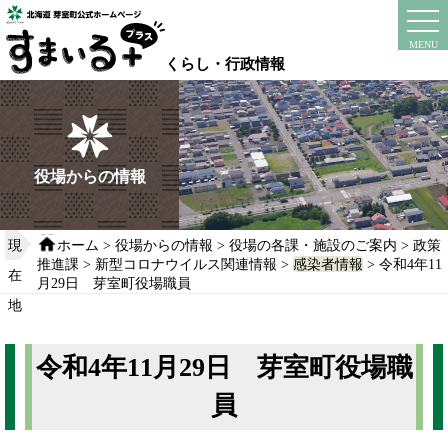
本
文
instagram
facebook
MENU
へ
くらし・行政情報
移
動
す
る
役場からの情報
現
ホーム
>
役場からの情報
>
役場の各課・施設のご案内
>
政策
推進課
>
新型コロナウイルス関連情報
>
感染者情報
> 令和4年11
在
月29日 芽室町役場職員
地
令和4年11月29日 芽室町役場職
員