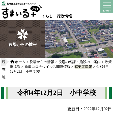
本
文
instagram
facebook
MENU
へ
くらし・行政情報
移
動
す
る
役場からの情報
現
ホーム
>
役場からの情報
>
役場の各課・施設のご案内
>
政策
推進課
>
新型コロナウイルス関連情報
>
感染者情報
> 令和4年
在
12月2日 小中学校
地
令和4年12月2日 小中学校
更新日：2022年12月02日