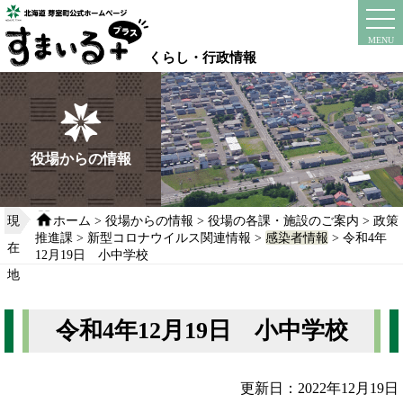
本
文
instagram
facebook
MENU
へ
くらし・行政情報
移
動
す
る
役場からの情報
現
ホーム
>
役場からの情報
>
役場の各課・施設のご案内
>
政策
推進課
>
新型コロナウイルス関連情報
>
感染者情報
> 令和4年
在
12月19日 小中学校
地
令和4年12月19日 小中学校
更新日：2022年12月19日