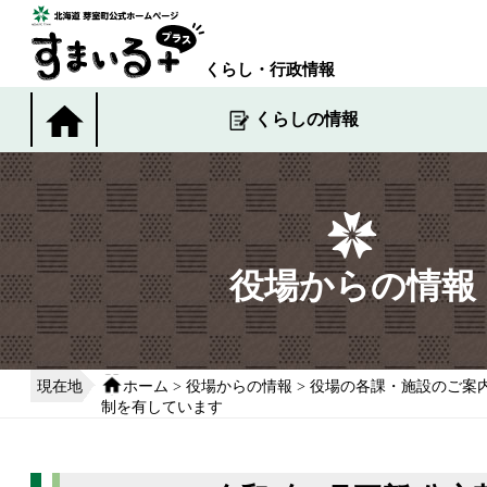
本
文
へ
くらし・行政情報
移
動
くらしの情報
す
る
役場からの情報
現在地
ホーム
>
役場からの情報
>
役場の各課・施設のご案
制を有しています