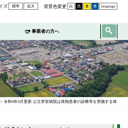
イズ
背景色変更
標準
拡大
白
黒
黄
青
language
事業者の方へ
> 令和4年4月更新 公立芽室病院は発熱患者の診療等を実施する体