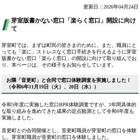
更新日：2026年04月24日
芽室版書かない窓口「楽らく窓口」開設に向け
て
芽室町では、まずは町民の皆さまのために、また、職員にと
っても「楽に」ストレスなく窓口手続きを行えるように芽室
版書かない窓口「楽らく窓口」の開設に向けて取り組んでお
り、本ページは、その様子をお知らせしています。
お隣「音更町」と合同で窓口体験調査を実施しました！
（令和6年11月19日（火）、20日（水））
令和5年度に実施した窓口BPR体験調査ですが、1年間具体的
な取り組みを進めてきた成果の定点観測として令和6年度も
実施しました。
音更町との合同開催とし、音更町職員が芽室町の窓口を体験
し、芽室町職員が音更町の窓口を体験しました。