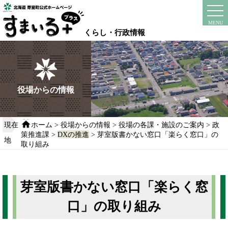
本
文
instagram
facebook
MENU
へ
くらし・行政情報
移
動
す
る
役場からの情報
現在
ホーム
>
役場からの情報
>
役場の各課・施設のご案内
>
政
策推進課
>
DXの推進
> 芽室版書かない窓口「楽らく窓口」の
地
取り組み
芽室版書かない窓口「楽らく窓
口」の取り組み