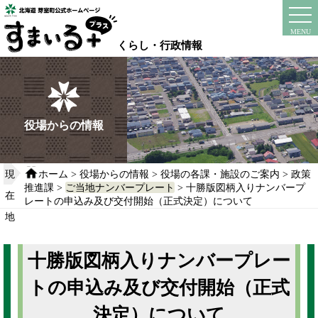
本
文
instagram
facebook
MENU
へ
くらし・行政情報
移
動
す
る
役場からの情報
現
ホーム
>
役場からの情報
>
役場の各課・施設のご案内
>
政策
推進課
>
ご当地ナンバープレート
> 十勝版図柄入りナンバープ
在
レートの申込み及び交付開始（正式決定）について
地
十勝版図柄入りナンバープレー
トの申込み及び交付開始（正式
決定）について