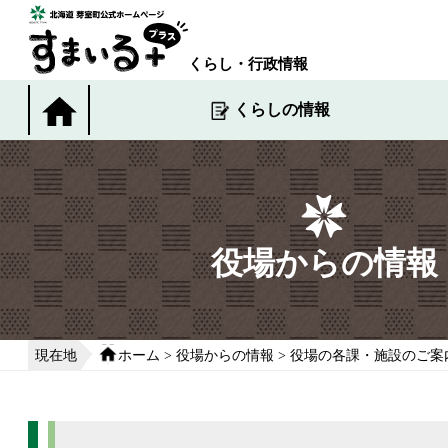
本
文
へ
くらし・行政情報
移
動
くらしの情報
す
る
役場からの情報
現在地
ホーム
>
役場からの情報
>
役場の各課・施設のご案