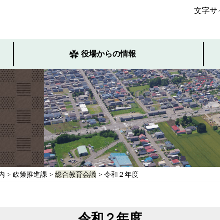
文字サ
役場からの情報
内
>
政策推進課
>
総合教育会議
> 令和２年度
令和２年度