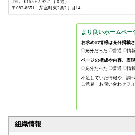
TEL 0155-62-9721（直通）
〒082-8651 芽室町東2条2丁目14
より良いホームペー
お求めの情報は充分掲載
充分だった
普通
情
ページの構成や内容、表
充分だった
普通
情
不足していた情報や、調
ご意見・お問い合わせフ
組織情報