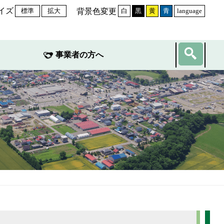
イズ
背景色変更
標準
拡大
白
黒
黄
青
language
事業者の方へ