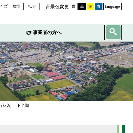
イズ
背景色変更
標準
拡大
白
黒
黄
青
language
事業者の方へ
行状況 -下半期-