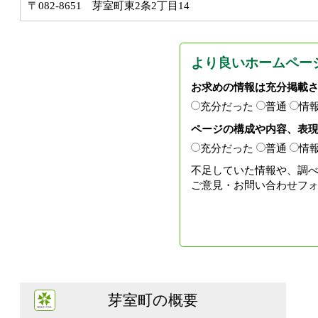
〒082-8651 芽室町東2条2丁目14
より良いホームペー
お求めの情報は充分掲載
充分だった
普通
情
ページの構成や内容、表
充分だった
普通
情
不足していた情報や、調
ご意見・お問い合わせフ
芽室町の概要