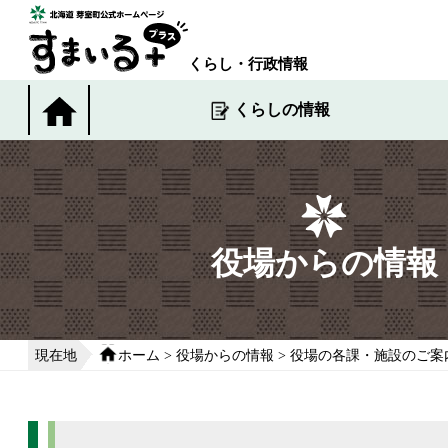
本
文
へ
くらし・行政情報
移
動
くらしの情報
す
る
役場からの情報
現在地
ホーム
>
役場からの情報
>
役場の各課・施設のご案