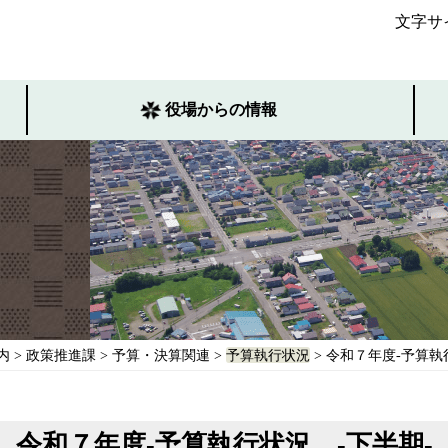
文字サ
役場からの情報
内
>
政策推進課
>
予算・決算関連
>
予算執行状況
> 令和７年度-予算執
令和７年度-予算執行状況 -下半期-