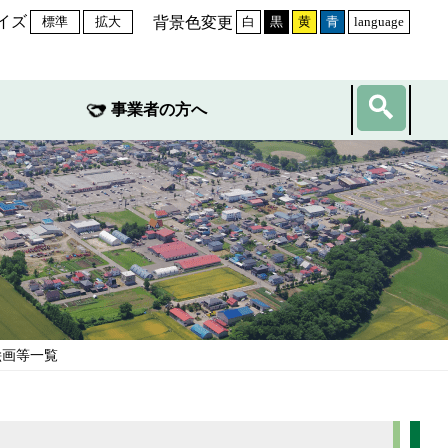
イズ
背景色変更
標準
拡大
白
黒
黄
青
language
事業者の方へ
絵画等一覧