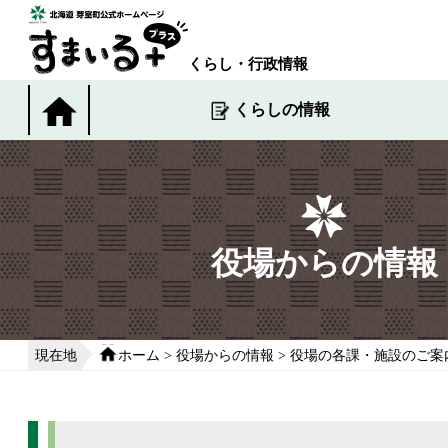
本
文
へ
くらし・行政情報
移
動
くらしの情報
す
る
役場からの情報
現在地
ホーム
>
役場からの情報
>
役場の各課・施設のご案