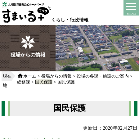
本
文
instagram
facebook
MENU
へ
くらし・行政情報
移
動
す
る
役場からの情報
現在
ホーム
>
役場からの情報
>
役場の各課・施設のご案内
>
総務課
>
国民保護
> 国民保護
地
国民保護
更新日：2020年02月27日