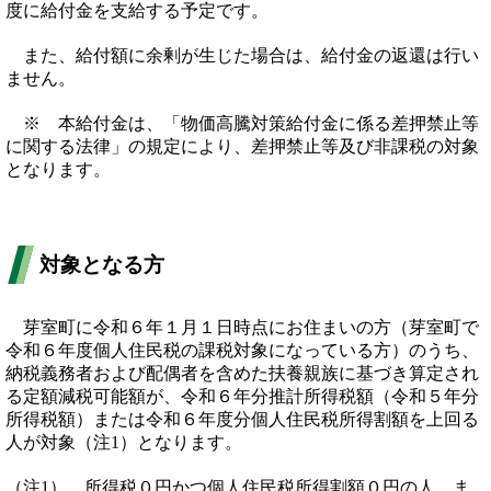
度に給付金を支給する予定です。
また、給付額に余剰が生じた場合は、給付金の返還は行い
ません。
※ 本給付金は、「物価高騰対策給付金に係る差押禁止等
に関する法律」の規定により、差押禁止等及び非課税の対象
となります。
対象となる方
芽室町に令和６年１月１日時点にお住まいの方（芽室町で
令和６年度個人住民税の課税対象になっている方）のうち、
納税義務者および配偶者を含めた扶養親族に基づき算定され
る定額減税可能額が、令和６年分推計所得税額（令和５年分
所得税額）または令和６年度分個人住民税所得割額を上回る
人が対象（注1）となります。
（注1） 所得税０円かつ個人住民税所得割額０円の人、ま