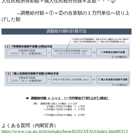
人住民税所得割額＝個人住民税分控除不足額・・・②
→調整給付額＝①＋②の合算額の１万円単位へ切り上
げした額
よくある質問（内閣官房）
https://www.cas.go.jp/jp/seisaku/benefit2023/FAQ/index.html#Q13