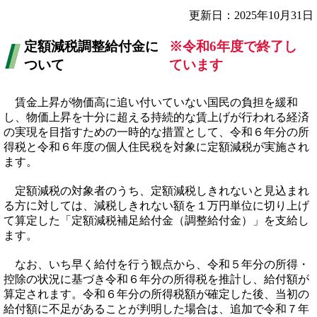
更新日：2025年10月31日
定額減税調整給付金に
※令和6年度で終了し
ついて
ています
賃金上昇が物価高に追い付いていない国民の負担を緩和
し、物価上昇を十分に超える持続的な賃上げが行われる経済
の実現を目指すための一時的な措置として、令和６年分の所
得税と令和６年度の個人住民税を対象に定額減税が実施され
ます。
定額減税の対象者のうち、定額減税しきれないと見込まれ
る方に対しては、減税しきれない額を１万円単位に切り上げ
て算定した「定額減税補足給付金（調整給付金）」を支給し
ます。
なお、いち早く給付を行う観点から、令和５年分の所得・
控除の状況に基づき令和６年分の所得税を推計し、給付額が
算定されます。令和６年分の所得税額が確定した後、当初の
給付額に不足があることが判明した場合は、追加で令和７年