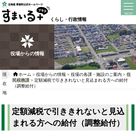
本
文
instagram
facebook
MENU
へ
くらし・行政情報
移
動
す
る
役場からの情報
現
ホーム
>
役場からの情報
>
役場の各課・施設のご案内
>
住
民税務課
> 定額減税で引ききれないと見込まれる方への給付
在
（調整給付）
地
定額減税で引ききれないと見込
まれる方への給付（調整給付）