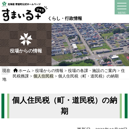
本
文
instagram
facebook
MENU
へ
くらし・行政情報
移
動
す
る
役場からの情報
現在
ホーム
>
役場からの情報
>
役場の各課・施設のご案内
>
住
民税務課
>
個人住民税
> 個人住民税（町・道民税）の納期
地
個人住民税（町・道民税）の納
期