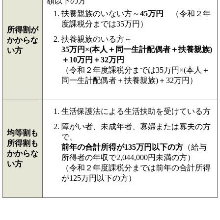
額以下の方
扶養親族のいない方～
45万円
（令和２年
度課税分までは35万円）
所得割が
扶養親族のいる方～
かからな
35万円×(本人＋同一生計配偶者＋扶養親族)
い方
＋10万円＋32万円
（令和２年度課税分までは35万円×(本人＋
同一生計配偶者＋扶養親族)＋32万円）
生活保護法による生活扶助を受けている方
障がい者、未成年者、寡婦または寡夫の方
均等割も
で、
所得割も
前年の合計所得が135万円以下の方
（給与
かからな
所得者の年収で2,044,000円未満の方）
い方
（令和２年度課税分までは前年の合計所得
が125万円以下の方）