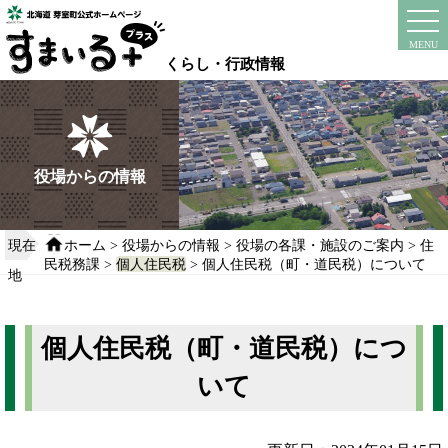
本
文
instagram
facebook
MENU
へ
くらし・行政情報
移
動
す
る
役場からの情報
現在
ホーム
>
役場からの情報
>
役場の各課・施設のご案内
>
住
民税務課
>
個人住民税
> 個人住民税（町・道民税）について
地
個人住民税（町・道民税）につ
いて