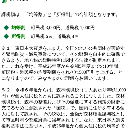
課税額は、「均等割」と「所得割」の合計額となります。
均等割
町民税 3,000円、道民税 1,000円
所得割
町民税 6％、道民税 4％
※１ 東日本大震災をふまえ、全国の地方公共団体が実施す
る緊急防災・減災事業について、その財源を自主的に確保で
きるよう、地方税の臨時特例に関する法律が制定されまし
た。これを受け、平成26年度から令和5年度までの10年間、
町民税・道民税の均等割額をそれぞれ500円引き上げること
になりますので、みなさまのご理解をお願いします。
※２ 令和６年度からは、森林環境税（１人あたり年額1,000
円）が個人住民税とともに課されることになりました。森林
環境税は、森林の整備およびその促進に関する施策の財源に
充てるために創設された「国税」で、国内に住所を有する個
人に対して課され、​その税収は、全額が森林環境譲与税とし
て市区町村や都道府県に譲与されます。なお、東日本大震災
復興基本法に基づき、平成26年度から個人住民税の均等割で