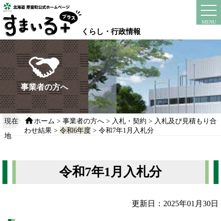
本
文
instagram
facebook
MENU
へ
くらし・行政情報
移
動
す
る
事業者の方へ
現在
ホーム
>
事業者の方へ
>
入札・契約
>
入札及び見積もり合
わせ結果
>
令和6年度
> 令和7年1月入札分
地
令和7年1月入札分
更新日：2025年01月30日