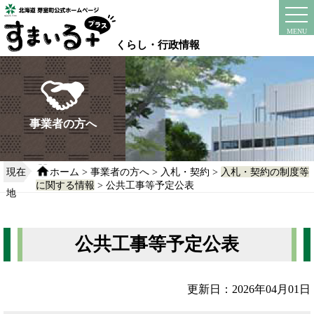
本
文
instagram
facebook
MENU
へ
くらし・行政情報
移
動
す
る
事業者の方へ
現在
ホーム
>
事業者の方へ
>
入札・契約
>
入札・契約の制度等
に関する情報
> 公共工事等予定公表
地
公共工事等予定公表
更新日：2026年04月01日