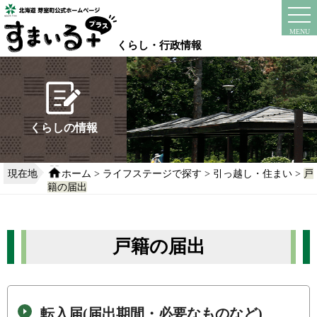
本
文
instagram
facebook
MENU
へ
くらし・行政情報
移
動
す
る
くらしの情報
現在地
ホーム
>
ライフステージで探す
>
引っ越し・住まい
>
戸
籍の届出
戸籍の届出
転入届(届出期間・必要なものなど)