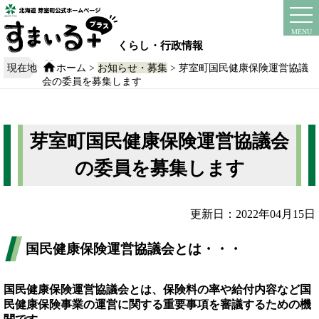
本
文
instagram
facebook
MENU
へ
くらし・行政情報
移
動
現在地
ホーム
>
お知らせ・募集
> 芽室町国民健康保険運営協議
す
会の委員を募集します
る
芽室町国民健康保険運営協議会
の委員を募集します
更新日：2022年04月15日
国民健康保険運営協議会とは・・・
国民健康保険運営協議会とは、保険料の率や給付内容など国
民健康保険事業の運営に関する重要事項を審議するための機