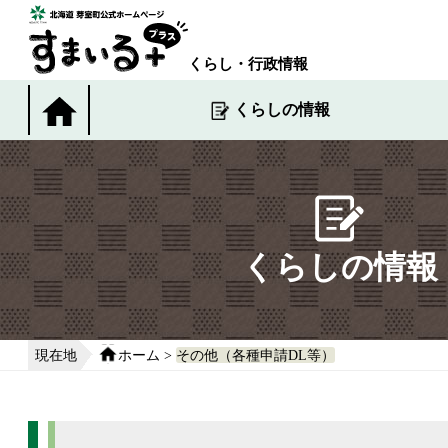
本
文
へ
くらし・行政情報
移
動
くらしの情報
す
る
くらしの情報
現在地
ホーム
>
その他（各種申請DL等）