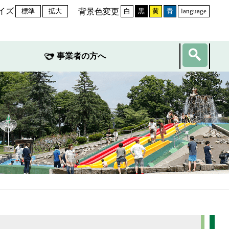
イズ
背景色変更
標準
拡大
白
黒
黄
青
language
事業者の方へ