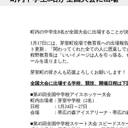
町内の中学生8名が全国大会に出場することが
1月17日には、芽室町役場で教育長への出場報
ト更新」「関わってくれた全ての人に恩返しで
程野教育長は「いいイメージは人を引っ張る。
ールを送りました。
芽室町の皆さんも応援よろしくお願いします！
全国大会に出場する学校、競技、開催日程は下
■第45回全国中学校アイスホッケー大会
町内出場者：芽室中学校（2名）
日程 ：1月24日～27日
会場 ：帯広の森アイスアリーナ・帯広の
■第45回全国中学校スケート大会 スピードスケ