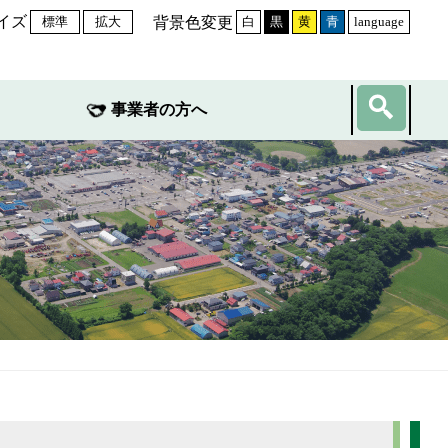
イズ
背景色変更
標準
拡大
白
黒
黄
青
language
事業者の方へ