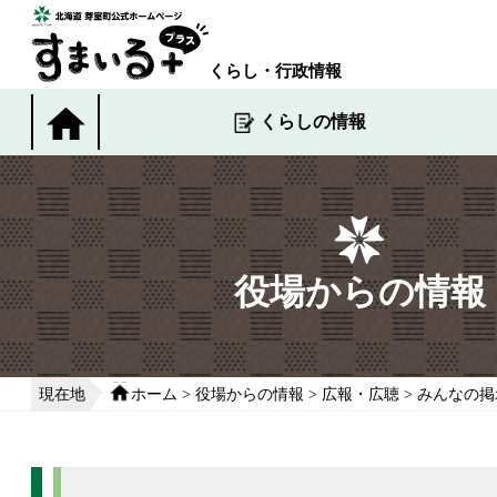
本
文
へ
くらし・行政情報
移
動
くらしの情報
す
る
役場からの情報
現在地
ホーム
>
役場からの情報
>
広報・広聴
>
みんなの掲