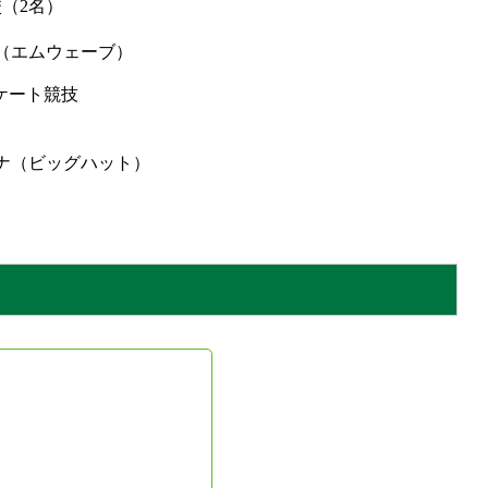
（2名）
（エムウェーブ）
ケート競技
ナ（ビッグハット）